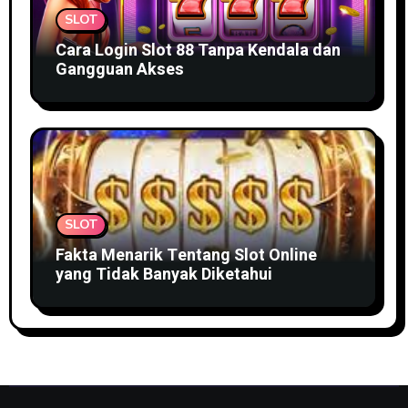
SLOT
Cara Login Slot 88 Tanpa Kendala dan
Gangguan Akses
SLOT
Fakta Menarik Tentang Slot Online
yang Tidak Banyak Diketahui