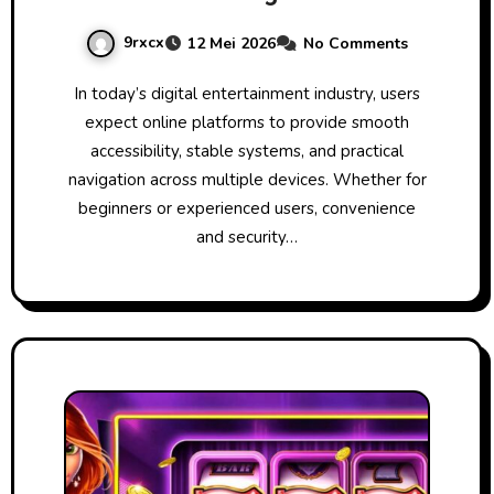
9rxcx
12 Mei 2026
No Comments
In today’s digital entertainment industry, users
expect online platforms to provide smooth
accessibility, stable systems, and practical
navigation across multiple devices. Whether for
beginners or experienced users, convenience
and security…