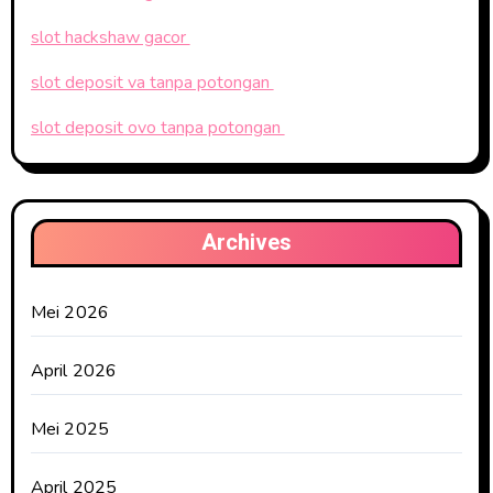
slot hackshaw gacor
slot deposit va tanpa potongan
slot deposit ovo tanpa potongan
Archives
Mei 2026
April 2026
Mei 2025
April 2025