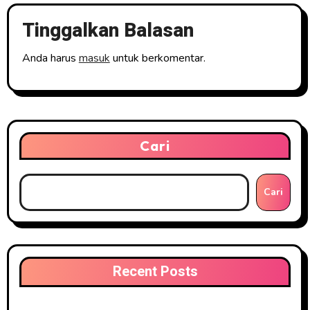
Tinggalkan Balasan
Anda harus
masuk
untuk berkomentar.
Cari
Cari
Recent Posts