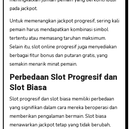
pada jackpot.
Untuk memenangkan jackpot progresif, sering kali
pemain harus mendapatkan kombinasi simbol
tertentu atau memasang taruhan maksimum.
Selain itu, slot online progresif juga menyediakan
berbagai fitur bonus dan putaran gratis, yang
semakin menarik minat pemain.
Perbedaan Slot Progresif dan
Slot Biasa
Slot progresif dan slot biasa memiliki perbedaan
yang signifikan dalam cara mereka beroperasi dan
memberikan pengalaman bermain. Slot biasa
menawarkan jackpot tetap yang tidak berubah,