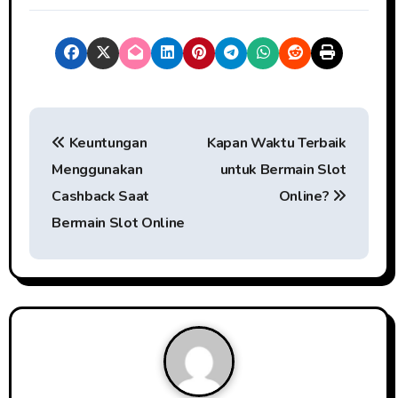
N
Keuntungan
Kapan Waktu Terbaik
a
Menggunakan
untuk Bermain Slot
v
Cashback Saat
Online?
i
Bermain Slot Online
g
a
s
i