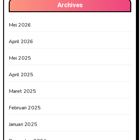
Archives
Mei 2026
April 2026
Mei 2025
April 2025
Maret 2025
Februari 2025
Januari 2025