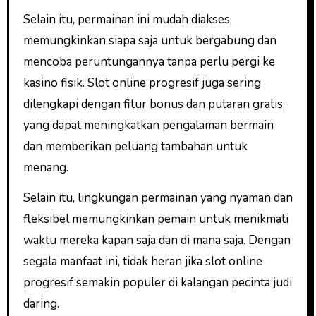
Selain itu, permainan ini mudah diakses,
memungkinkan siapa saja untuk bergabung dan
mencoba peruntungannya tanpa perlu pergi ke
kasino fisik. Slot online progresif juga sering
dilengkapi dengan fitur bonus dan putaran gratis,
yang dapat meningkatkan pengalaman bermain
dan memberikan peluang tambahan untuk
menang.
Selain itu, lingkungan permainan yang nyaman dan
fleksibel memungkinkan pemain untuk menikmati
waktu mereka kapan saja dan di mana saja. Dengan
segala manfaat ini, tidak heran jika slot online
progresif semakin populer di kalangan pecinta judi
daring.