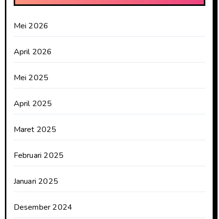
Mei 2026
April 2026
Mei 2025
April 2025
Maret 2025
Februari 2025
Januari 2025
Desember 2024