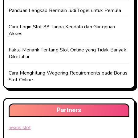
Panduan Lengkap Bermain Judi Togel untuk Pemula
Cara Login Slot 88 Tanpa Kendala dan Gangguan
Akses
Fakta Menarik Tentang Slot Online yang Tidak Banyak
Diketahui
Cara Menghitung Wagering Requirements pada Bonus
Slot Online
Partners
nexus slot