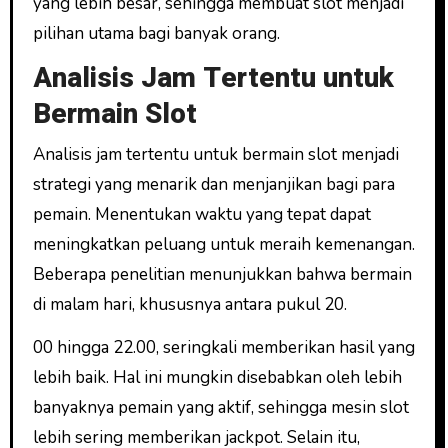
yang lebih besar, sehingga membuat slot menjadi
pilihan utama bagi banyak orang.
Analisis Jam Tertentu untuk
Bermain Slot
Analisis jam tertentu untuk bermain slot menjadi
strategi yang menarik dan menjanjikan bagi para
pemain. Menentukan waktu yang tepat dapat
meningkatkan peluang untuk meraih kemenangan.
Beberapa penelitian menunjukkan bahwa bermain
di malam hari, khususnya antara pukul 20.
00 hingga 22.00, seringkali memberikan hasil yang
lebih baik. Hal ini mungkin disebabkan oleh lebih
banyaknya pemain yang aktif, sehingga mesin slot
lebih sering memberikan jackpot. Selain itu,