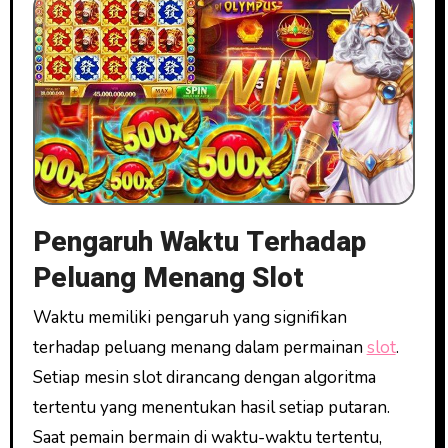
Pengaruh Waktu Terhadap
Peluang Menang Slot
Waktu memiliki pengaruh yang signifikan
terhadap peluang menang dalam permainan
slot
.
Setiap mesin slot dirancang dengan algoritma
tertentu yang menentukan hasil setiap putaran.
Saat pemain bermain di waktu-waktu tertentu,