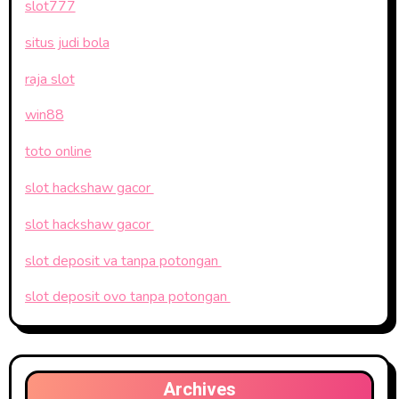
slot777
situs judi bola
raja slot
win88
toto online
slot hackshaw gacor
slot hackshaw gacor
slot deposit va tanpa potongan
slot deposit ovo tanpa potongan
Archives