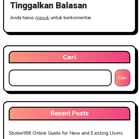
Tinggalkan Balasan
Anda harus
masuk
untuk berkomentar.
Cari
Cari
Recent Posts
Sbobet88 Online Guide for New and Existing Users