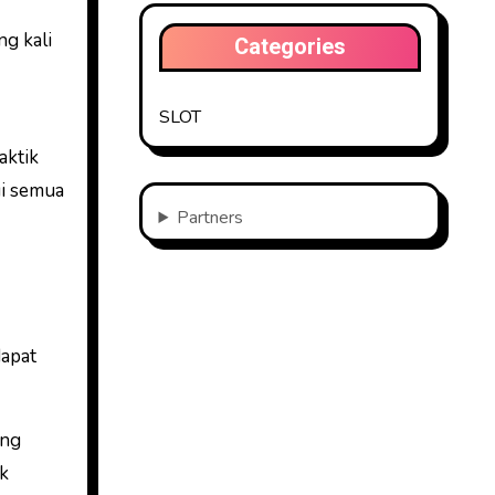
ng kali
Categories
SLOT
aktik
gi semua
Partners
dapat
ang
ak