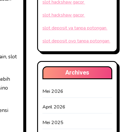
slot hackshaw gacor
slot hackshaw gacor
slot deposit va tanpa potongan
slot deposit ovo tanpa potongan
in, slot
Archives
lebih
sino
Mei 2026
April 2026
ensi
Mei 2025