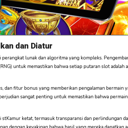
lkan dan Diatur
gi perangkat lunak dan algoritma yang kompleks. Pengemba
G) untuk memastikan bahwa setiap putaran slot adalah a
nes, dan fitur bonus yang memberikan pengalaman bermain 
s perjudian sangat penting untuk memastikan bahwa permain
 stKamur ketat, termasuk transparansi dan perlindungan da
nan dengan keyakinan bahwa hasil yang mereka dapatkan a