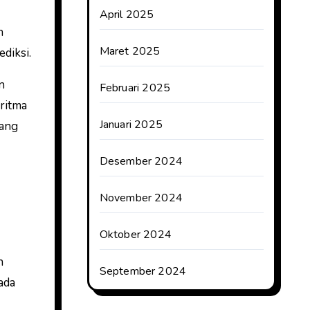
April 2025
Maret 2025
diksi.
n
Februari 2025
ritma
Januari 2025
uang
Desember 2024
November 2024
Oktober 2024
September 2024
ada