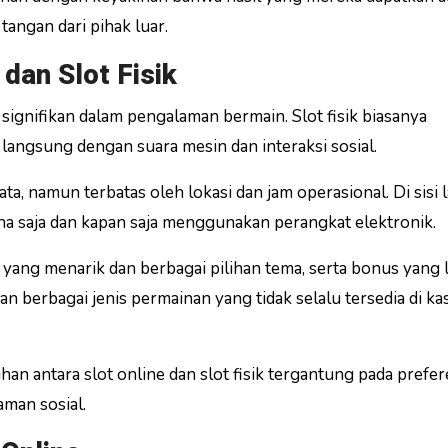
angan dari pihak luar.
dan Slot Fisik
angsung dengan suara mesin dan interaksi sosial.
, namun terbatas oleh lokasi dan jam operasional. Di sisi la
 saja dan kapan saja menggunakan perangkat elektronik.
k yang menarik dan berbagai pilihan tema, serta bonus yang 
n berbagai jenis permainan yang tidak selalu tersedia di ka
 antara slot online dan slot fisik tergantung pada prefer
man sosial.