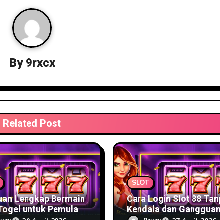
By
9rxcx
Related Post
SLOT
uan Lengkap Bermain
Cara Login Slot 88 Tan
Togel untuk Pemula
Kendala dan Ganggua
Akses