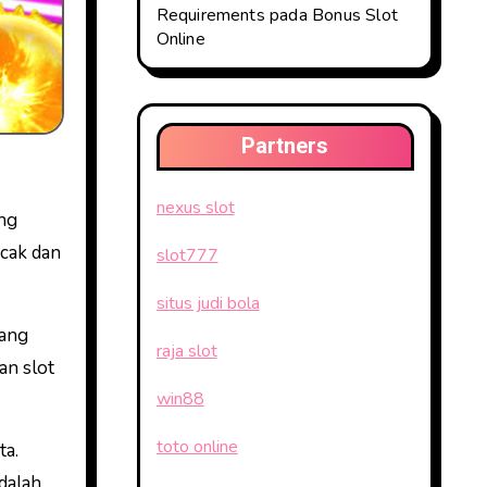
Requirements pada Bonus Slot
Online
Partners
nexus slot
ng
cak dan
slot777
situs judi bola
yang
raja slot
an slot
win88
toto online
ta.
dalah