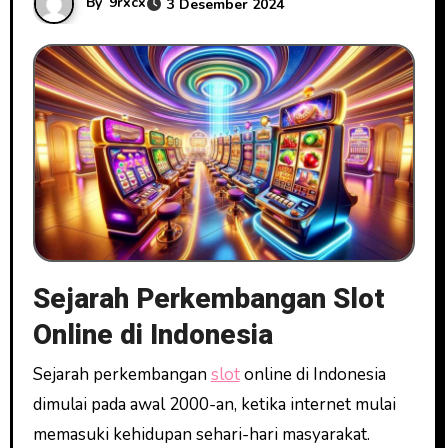
By
9rxcx
3 Desember 2024
Sejarah Perkembangan Slot
Online di Indonesia
Sejarah perkembangan
slot
online di Indonesia
dimulai pada awal 2000-an, ketika internet mulai
memasuki kehidupan sehari-hari masyarakat.