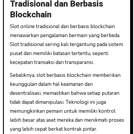
Tradisional dan Berbasis
Blockchain
Slot online tradisional dan berbasis blockchain
menawarkan pengalaman bermain yang berbeda.
Slot tradisional sering kali tergantung pada sistem
pusat dan memiliki batasan tertentu, seperti
kecepatan transaksi dan transparansi.
Sebaliknya, slot berbasis blockchain memberikan
keunggulan dalam hal keamanan dan
desentralisasi, memastikan bahwa setiap putaran
tidak dapat dimanipulasi. Teknologi ini juga
memungkinkan pemain untuk memiliki kontrol
lebih besar atas aset mereka dan menikmati proses
yang lebih cepat berkat kontrak pintar.