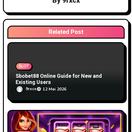
By
9rxcx
p
o
s
Related Post
SLOT
Sbobet88 Online Guide for New and
Existing Users
9rxcx
12 Mei 2026