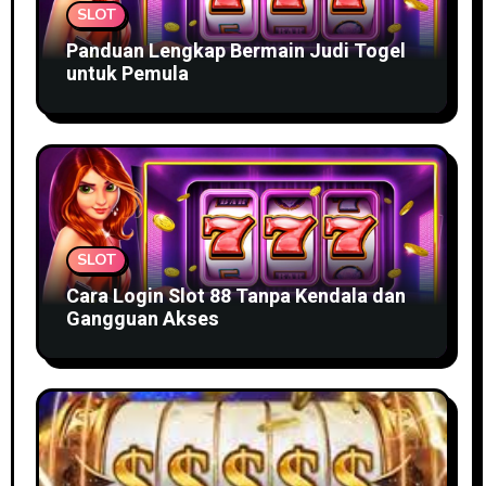
SLOT
Panduan Lengkap Bermain Judi Togel
untuk Pemula
SLOT
Cara Login Slot 88 Tanpa Kendala dan
Gangguan Akses