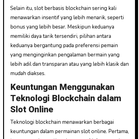
Selain itu, slot berbasis blockchain sering kali
menawarkan insentif yang lebih menarik, seperti
bonus yang lebih besar. Meskipun keduanya
memiliki daya tarik tersendiri, pilihan antara
keduanya bergantung pada preferensi pemain
yang menginginkan pengalaman bermain yang
lebih adil dan transparan atau yang lebih klasik dan
mudah diakses.
Keuntungan Menggunakan
Teknologi Blockchain dalam
Slot Online
Teknologi blockchain menawarkan berbagai
keuntungan dalam permainan slot online. Pertama,