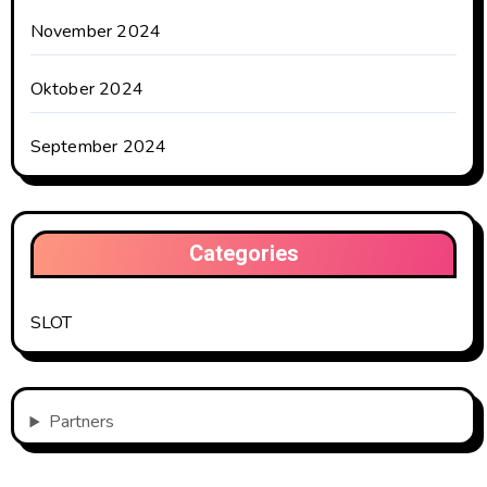
November 2024
Oktober 2024
September 2024
Categories
SLOT
Partners