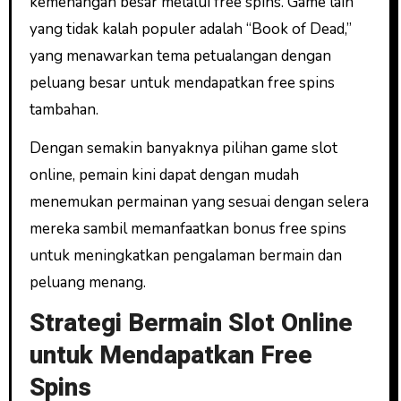
kemenangan besar melalui free spins. Game lain
yang tidak kalah populer adalah “Book of Dead,”
yang menawarkan tema petualangan dengan
peluang besar untuk mendapatkan free spins
tambahan.
Dengan semakin banyaknya pilihan game slot
online, pemain kini dapat dengan mudah
menemukan permainan yang sesuai dengan selera
mereka sambil memanfaatkan bonus free spins
untuk meningkatkan pengalaman bermain dan
peluang menang.
Strategi Bermain Slot Online
untuk Mendapatkan Free
Spins