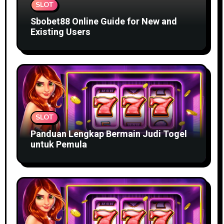
SLOT
Sbobet88 Online Guide for New and
Existing Users
SLOT
Panduan Lengkap Bermain Judi Togel
untuk Pemula