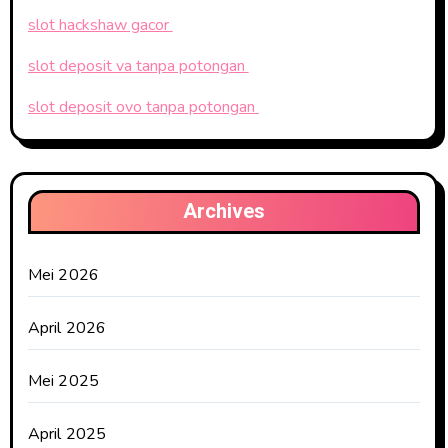
slot hackshaw gacor
slot deposit va tanpa potongan
slot deposit ovo tanpa potongan
Archives
Mei 2026
April 2026
Mei 2025
April 2025