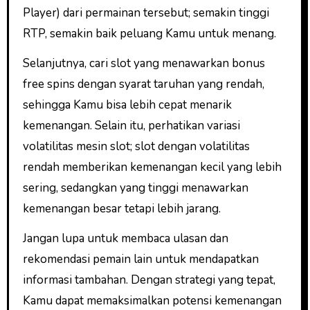
Player) dari permainan tersebut; semakin tinggi
RTP, semakin baik peluang Kamu untuk menang.
Selanjutnya, cari slot yang menawarkan bonus
free spins dengan syarat taruhan yang rendah,
sehingga Kamu bisa lebih cepat menarik
kemenangan. Selain itu, perhatikan variasi
volatilitas mesin slot; slot dengan volatilitas
rendah memberikan kemenangan kecil yang lebih
sering, sedangkan yang tinggi menawarkan
kemenangan besar tetapi lebih jarang.
Jangan lupa untuk membaca ulasan dan
rekomendasi pemain lain untuk mendapatkan
informasi tambahan. Dengan strategi yang tepat,
Kamu dapat memaksimalkan potensi kemenangan