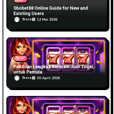
Sbobet88 Online Guide for New and
Existing Users
9rxcx
12 Mei 2026
SLOT
Panduan Lengkap Bermain Judi Togel
untuk Pemula
9rxcx
30 April 2026