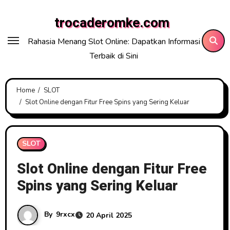
Skip
trocaderomke.com
to
content
Rahasia Menang Slot Online: Dapatkan Informasi
Terbaik di Sini
Home
SLOT
Slot Online dengan Fitur Free Spins yang Sering Keluar
SLOT
Slot Online dengan Fitur Free
Spins yang Sering Keluar
By
9rxcx
20 April 2025