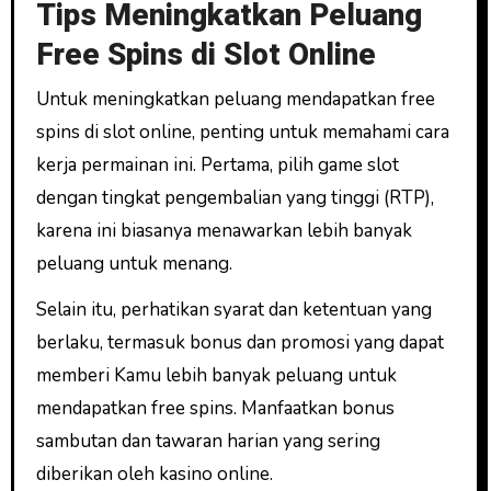
Tips Meningkatkan Peluang
Free Spins di Slot Online
Untuk meningkatkan peluang mendapatkan free
spins di slot online, penting untuk memahami cara
kerja permainan ini. Pertama, pilih game slot
dengan tingkat pengembalian yang tinggi (RTP),
karena ini biasanya menawarkan lebih banyak
peluang untuk menang.
Selain itu, perhatikan syarat dan ketentuan yang
berlaku, termasuk bonus dan promosi yang dapat
memberi Kamu lebih banyak peluang untuk
mendapatkan free spins. Manfaatkan bonus
sambutan dan tawaran harian yang sering
diberikan oleh kasino online.