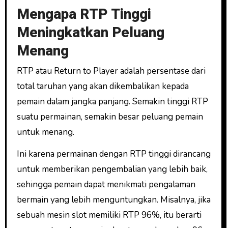
Mengapa RTP Tinggi
Meningkatkan Peluang
Menang
RTP atau Return to Player adalah persentase dari
total taruhan yang akan dikembalikan kepada
pemain dalam jangka panjang. Semakin tinggi RTP
suatu permainan, semakin besar peluang pemain
untuk menang.
Ini karena permainan dengan RTP tinggi dirancang
untuk memberikan pengembalian yang lebih baik,
sehingga pemain dapat menikmati pengalaman
bermain yang lebih menguntungkan. Misalnya, jika
sebuah mesin slot memiliki RTP 96%, itu berarti