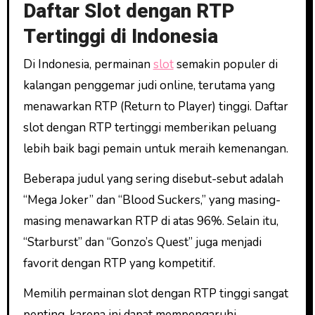
Daftar Slot dengan RTP
Tertinggi di Indonesia
Di Indonesia, permainan
slot
semakin populer di
kalangan penggemar judi online, terutama yang
menawarkan RTP (Return to Player) tinggi. Daftar
slot dengan RTP tertinggi memberikan peluang
lebih baik bagi pemain untuk meraih kemenangan.
Beberapa judul yang sering disebut-sebut adalah
“Mega Joker” dan “Blood Suckers,” yang masing-
masing menawarkan RTP di atas 96%. Selain itu,
“Starburst” dan “Gonzo’s Quest” juga menjadi
favorit dengan RTP yang kompetitif.
Memilih permainan slot dengan RTP tinggi sangat
penting, karena ini dapat mempengaruhi