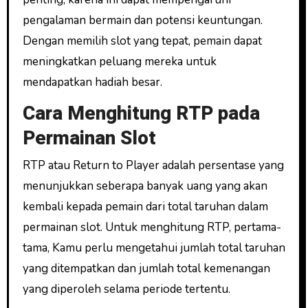
pengalaman bermain dan potensi keuntungan.
Dengan memilih slot yang tepat, pemain dapat
meningkatkan peluang mereka untuk
mendapatkan hadiah besar.
Cara Menghitung RTP pada
Permainan Slot
RTP atau Return to Player adalah persentase yang
menunjukkan seberapa banyak uang yang akan
kembali kepada pemain dari total taruhan dalam
permainan slot. Untuk menghitung RTP, pertama-
tama, Kamu perlu mengetahui jumlah total taruhan
yang ditempatkan dan jumlah total kemenangan
yang diperoleh selama periode tertentu.