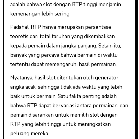
adalah bahwa slot dengan RTP tinggi menjamin
kemenangan lebih sering.
Padahal, RTP hanya merupakan persentase
teoretis dari total taruhan yang dikembalikan
kepada pemain dalam jangka panjang. Selain itu,
banyak yang percaya bahwa bermain di waktu
tertentu dapat memengaruhi hasil permainan.
Nyatanya, hasil slot ditentukan oleh generator
angka acak, sehingga tidak ada waktu yang lebih
baik untuk bermain. Satu fakta penting adalah
bahwa RTP dapat bervariasi antara permainan, dan
pemain disarankan untuk memilih slot dengan
RTP yang lebih tinggi untuk meningkatkan
peluang mereka.