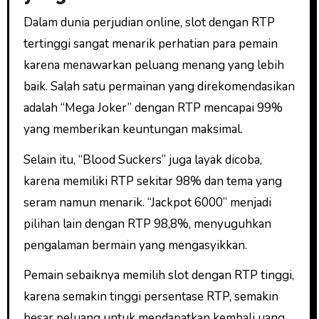
Dalam dunia perjudian online, slot dengan RTP
tertinggi sangat menarik perhatian para pemain
karena menawarkan peluang menang yang lebih
baik. Salah satu permainan yang direkomendasikan
adalah “Mega Joker” dengan RTP mencapai 99%
yang memberikan keuntungan maksimal.
Selain itu, “Blood Suckers” juga layak dicoba,
karena memiliki RTP sekitar 98% dan tema yang
seram namun menarik. “Jackpot 6000” menjadi
pilihan lain dengan RTP 98,8%, menyuguhkan
pengalaman bermain yang mengasyikkan.
Pemain sebaiknya memilih slot dengan RTP tinggi,
karena semakin tinggi persentase RTP, semakin
besar peluang untuk mendapatkan kembali uang