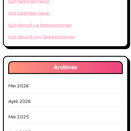
slot hackshaw gacor
slot hackshaw gacor
slot deposit va tanpa potongan
slot deposit ovo tanpa potongan
Archives
Mei 2026
April 2026
Mei 2025