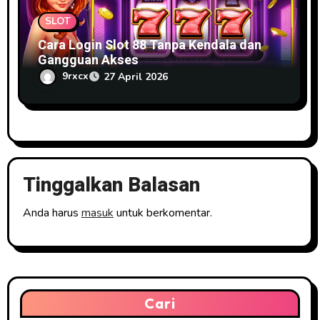
SLOT
Cara Login Slot 88 Tanpa Kendala dan
Gangguan Akses
9rxcx
27 April 2026
Tinggalkan Balasan
Anda harus
masuk
untuk berkomentar.
Cari