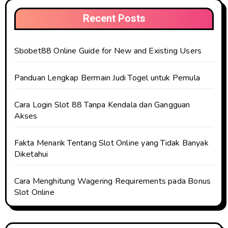
Recent Posts
Sbobet88 Online Guide for New and Existing Users
Panduan Lengkap Bermain Judi Togel untuk Pemula
Cara Login Slot 88 Tanpa Kendala dan Gangguan
Akses
Fakta Menarik Tentang Slot Online yang Tidak Banyak
Diketahui
Cara Menghitung Wagering Requirements pada Bonus
Slot Online