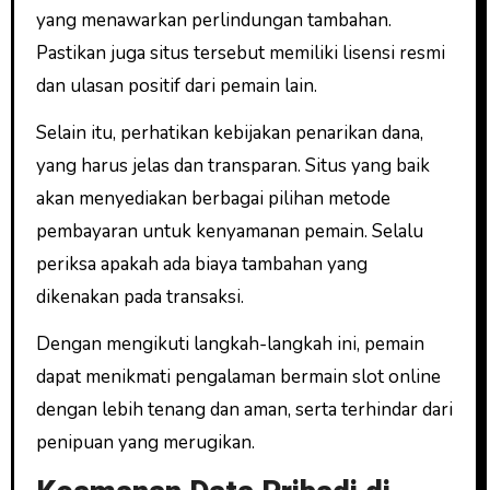
yang menawarkan perlindungan tambahan.
Pastikan juga situs tersebut memiliki lisensi resmi
dan ulasan positif dari pemain lain.
Selain itu, perhatikan kebijakan penarikan dana,
yang harus jelas dan transparan. Situs yang baik
akan menyediakan berbagai pilihan metode
pembayaran untuk kenyamanan pemain. Selalu
periksa apakah ada biaya tambahan yang
dikenakan pada transaksi.
Dengan mengikuti langkah-langkah ini, pemain
dapat menikmati pengalaman bermain slot online
dengan lebih tenang dan aman, serta terhindar dari
penipuan yang merugikan.