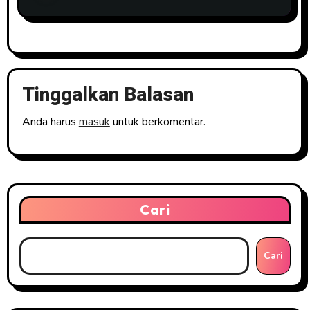
Tinggalkan Balasan
Anda harus
masuk
untuk berkomentar.
Cari
Cari