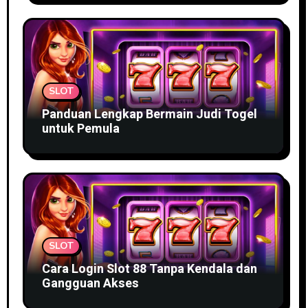
SLOT
Panduan Lengkap Bermain Judi Togel
untuk Pemula
SLOT
Cara Login Slot 88 Tanpa Kendala dan
Gangguan Akses