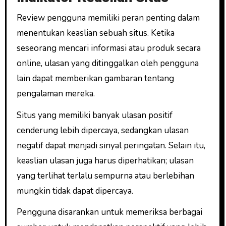
Review pengguna memiliki peran penting dalam
menentukan keaslian sebuah situs. Ketika
seseorang mencari informasi atau produk secara
online, ulasan yang ditinggalkan oleh pengguna
lain dapat memberikan gambaran tentang
pengalaman mereka.
Situs yang memiliki banyak ulasan positif
cenderung lebih dipercaya, sedangkan ulasan
negatif dapat menjadi sinyal peringatan. Selain itu,
keaslian ulasan juga harus diperhatikan; ulasan
yang terlihat terlalu sempurna atau berlebihan
mungkin tidak dapat dipercaya.
Pengguna disarankan untuk memeriksa berbagai