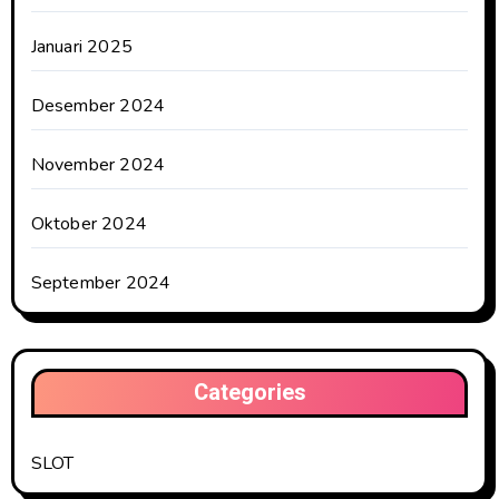
Januari 2025
Desember 2024
November 2024
Oktober 2024
September 2024
Categories
SLOT