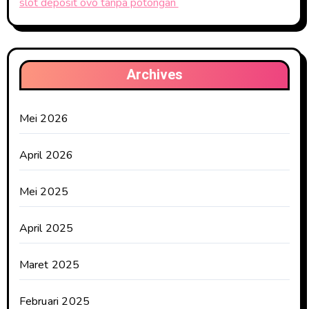
slot deposit ovo tanpa potongan
Archives
Mei 2026
April 2026
Mei 2025
April 2025
Maret 2025
Februari 2025