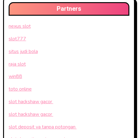
Partners
nexus slot
slot777
situs judi bola
raja slot
win88
toto online
slot hackshaw gacor
slot hackshaw gacor
slot deposit va tanpa potongan